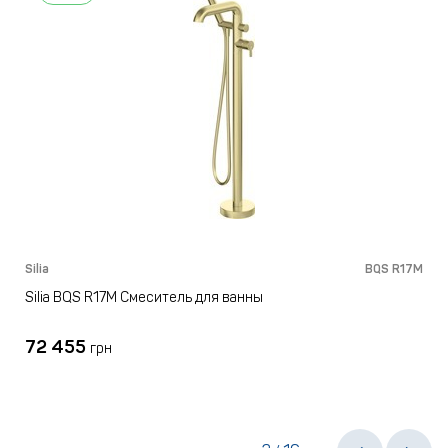
M
Silia
BQS R17M
S
Silia BQS R17M Смеситель для ванны
72 455
грн