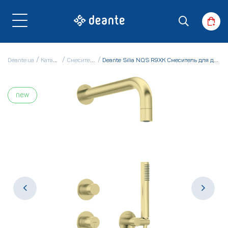
Deante.ua
Каталог
Смесители
Deante Silia NQS R9XK Смеситель для душа
new