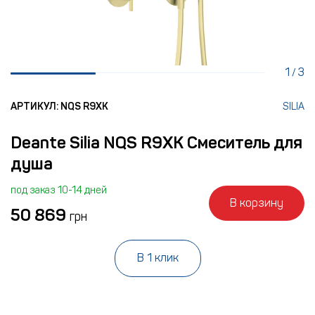
1
3
/
АРТИКУЛ: NQS R9XK
SILIA
Deante Silia NQS R9XK Смеситель для
душа
под заказ 10-14 дней
В корзину
50 869
грн
В 1 клик