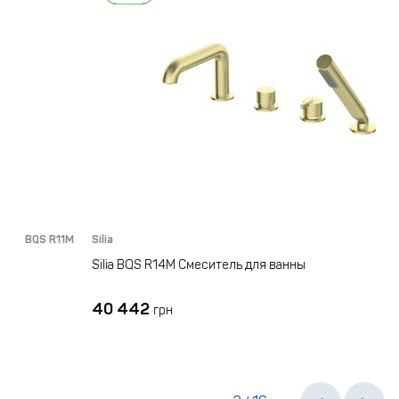
S R11M
Silia
BQS R14
Silia BQS R14M Смеситель для ванны
40 442
грн