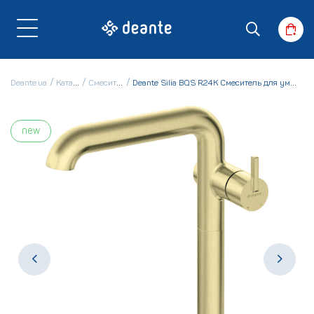
Deante.ua
Каталог
Смесители
Deante Silia BQS R24K Смеситель для умывальника
new