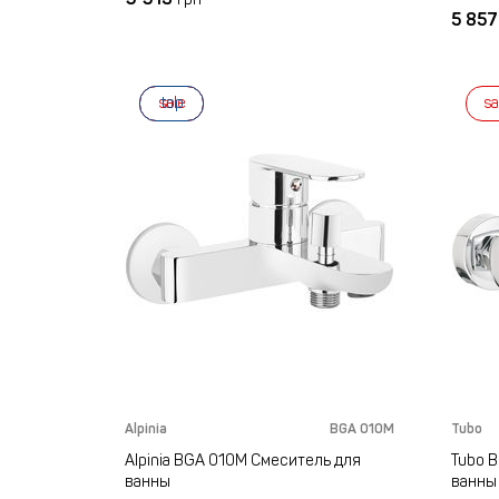
5 85
sale
top
sa
Alpinia
BGA 010M
Tubo
Alpinia BGA 010M Смеситель для
Tubo 
ванны
ванны