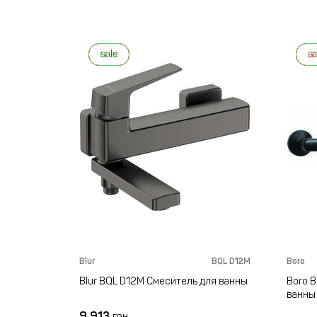
new
sale
n
sa
Blur
BQL D12M
Boro
Blur BQL D12M Смеситель для ванны
Boro 
ванны
9 913
грн