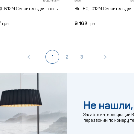
BQL N12M
Blur
B
QL N12M Смеситель для ванны
Blur BQL 012M Смеситель для
7
9 162
грн
грн
1
2
3
Не нашли,
Задайте интересующий Ва
перезвоним по номеру т