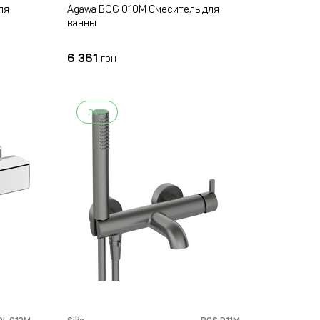
ля
Agawa BQG 010M Смеситель для
ванны
6 361
грн
new