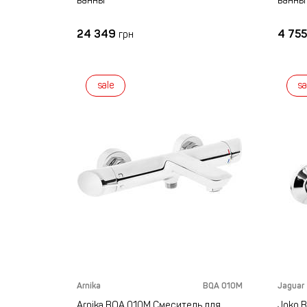
ванны
ванны
24 349
4 75
грн
sale
sa
Arnika
BQA 010M
Jaguar
Arnika BQA 010M Смеситель для
Joko 