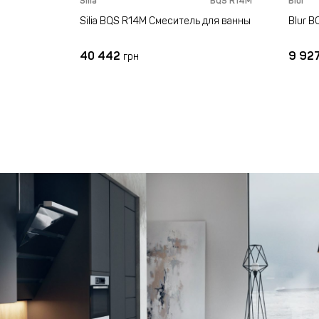
Silia
BQS R14M
Blur
Silia BQS R14M Смеситель для ванны
Blur B
40 442
9 92
грн