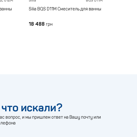
QL 012M
Silia
BQS D11M
 ванны
Silia BQS D11M Смеситель для ванны
18 488
грн
 что искали?
с вопрос, и мы пришлем ответ на Вашу почту или
елефона