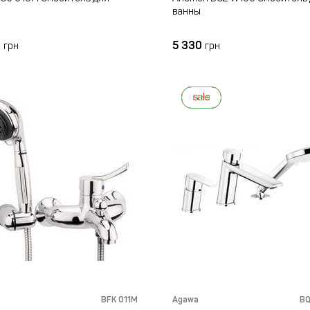
ванны
2
5 330
грн
грн
new
sale
BFK 011M
Agawa
BQ