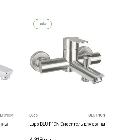
new
sale
LI 010M
Lupo
BLU F10N
анны
Lupo BLU F10N Смеситель для ванны
4 219
грн