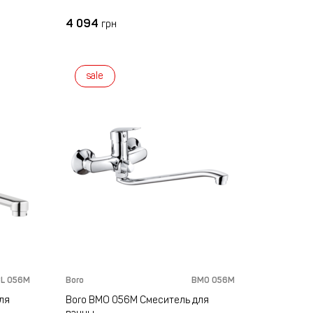
4 094
грн
sale
L 056M
Boro
BMO 056M
ля
Boro BMO 056M Смеситель для