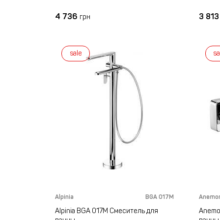
4 736
3 81
грн
sale
sa
Alpinia
BGA 017M
Anemo
Alpinia BGA 017M Смеситель для
Anemo