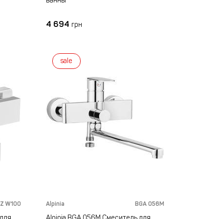
ванны
4 694
грн
sale
Z W100
Alpinia
BGA 056M
 для
Alpinia BGA 056M Смеситель для