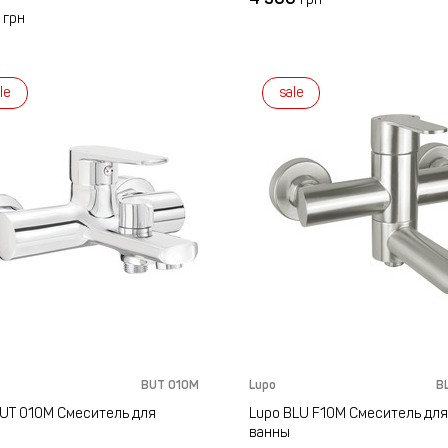
7
грн
le
sale
BUT 010M
Lupo
B
BUT 010M Смеситель для
Lupo BLU F10M Смеситель для
ванны