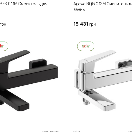
 BFK 011M Смеситель для
Agawa BQG 013M Смеситель д
ванны
16 431
грн
грн
ew
le
new
sale