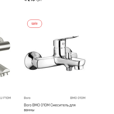
sale
LU F10M
Boro
BMO 010M
Boro BMO 010M Смеситель для
ванны