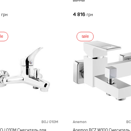
ванны
5
4 816
грн
грн
le
sale
BOJ 010M
Anemon
BC
BOJ 010M Смеситель для
Anemon BCZ W100 Смеситель