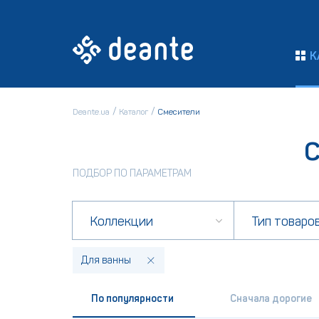
К
Deante.ua
Каталог
Смесители
С
ПОДБОР ПО ПАРАМЕТРАМ
Коллекции
Тип товаро
Для ванны
По популярности
Сначала дорогие