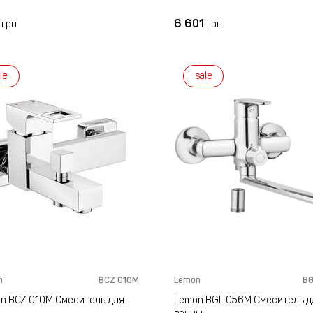
3
6 601
грн
грн
le
sale
n
BCZ 010M
Lemon
BG
n BCZ 010M Смеситель для
Lemon BGL 056M Смеситель д