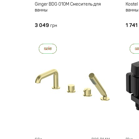
Ginger BDG 010M Смеситель для
Kostel
ванны
ванны
3 049
1 741
грн
new
sale
n
sa