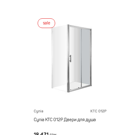
sale
Cynia
KTC 012P
Cynia KTC 012P Двери для душа
18 471
грн