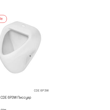
le
CDE 6P3W
a CDE 6P3W Писсуар
6
грн