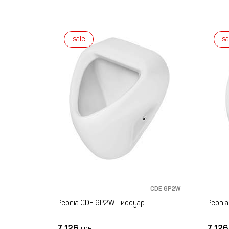
sale
sa
CDE 6P2W
Peonia CDE 6P2W Писсуар
Peoni
7 126
7 12
грн