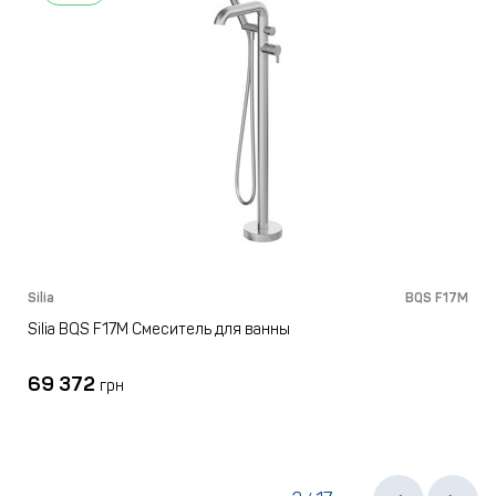
M
Silia
BQS F17M
S
Silia BQS F17M Смеситель для ванны
69 372
грн