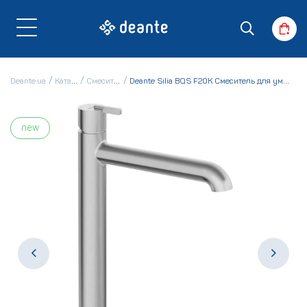
Deante.ua
Каталог
Смесители
Deante Silia BQS F20K Смеситель для умывальника
new