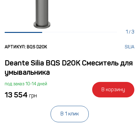
1
3
/
АРТИКУЛ: BQS D20K
SILIA
Deante Silia BQS D20K Смеситель для
умывальника
под заказ 10-14 дней
В корзину
13 554
грн
В 1 клик