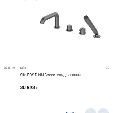
11M
Silia
BQS D14M
Silia BQS D14M Смеситель для ванны
30 823
грн