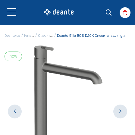
Deante.ua
Каталог
Смесители
Deante Silia BQS D20K Смеситель для умывальника
new