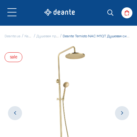
Deante.ua
Каталог
Душевая программа
Deante Temisto NAC M1QT Душевая система со смесителем
sale