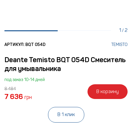
1
2
/
АРТИКУЛ: BQT 054D
TEMISTO
Deante Temisto BQT 054D Смеситель
для умывальника
под заказ 10-14 дней
8 484
В корзину
7 636
грн
В 1 клик