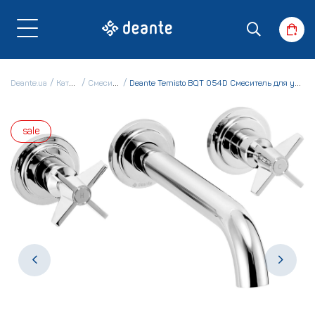
Deante.ua
Каталог
Смесители
Deante Temisto BQT 054D Смеситель для умывальника
sale