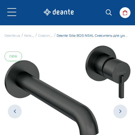
Deante.ua
Каталог
Смесители
Deante Silia BQS N54L Смеситель для умывальника
new