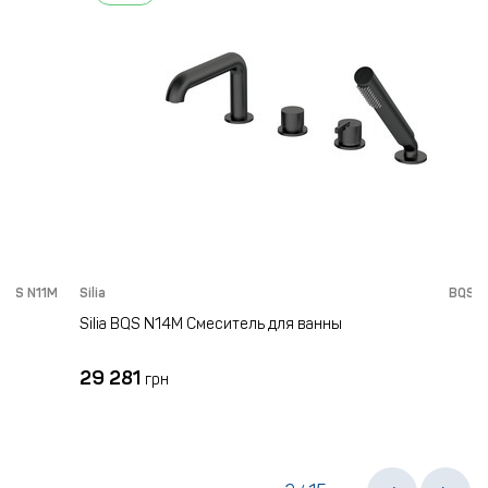
11M
Silia
BQS N14M
Silia BQS N14M Смеситель для ванны
29 281
грн