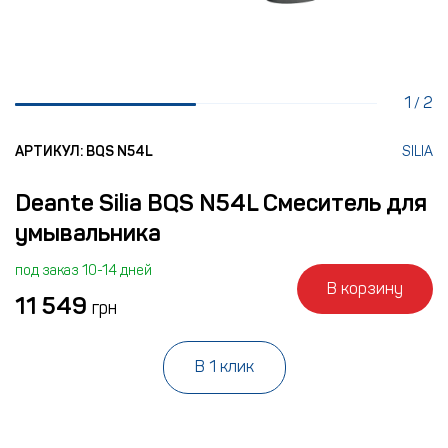
1
2
/
АРТИКУЛ: BQS N54L
SILIA
Deante Silia BQS N54L Смеситель для
умывальника
под заказ 10-14 дней
В корзину
11 549
грн
В 1 клик