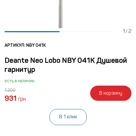
1
2
/
АРТИКУЛ: NBY 041K
Deante Neo Lobo NBY 041K Душевой
гарнитур
есть в наличии
1 200
В корзину
931
грн
В 1 клик