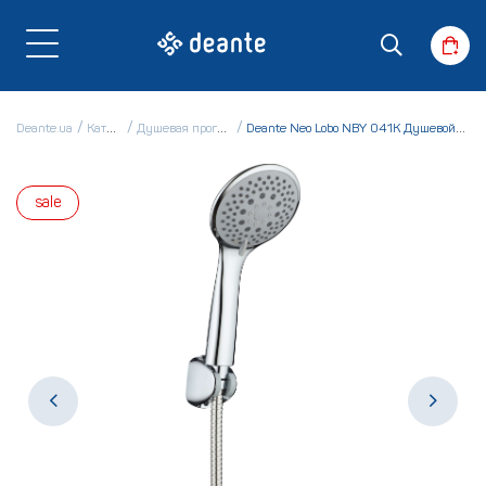
Deante.ua
Каталог
Душевая программа
Deante Neo Lobo NBY 041K Душевой гарнитур
sale