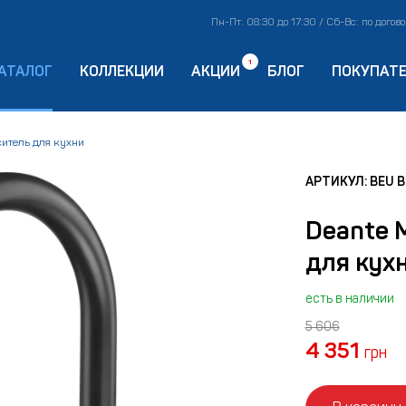
Пн-Пт: 08:30 до 17:30 / Сб-Вс: по догов
1
АТАЛОГ
КОЛЛЕКЦИИ
АКЦИИ
БЛОГ
ПОКУПАТ
ситель для кухни
АРТИКУЛ: BEU 
Deante 
для кух
есть в наличии
5 606
4 351
грн