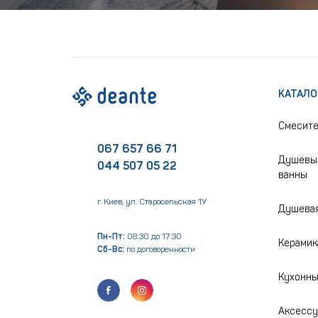
КАТАЛО
Смесит
067 657 66 71
Душевые
044 507 05 22
ванны
г. Киев, ул. Старосельская 1У
Душевая
Пн-Пт:
08:30 до 17:30
Керамик
Сб-Вс:
по договоренности
Кухонны
Аксесс