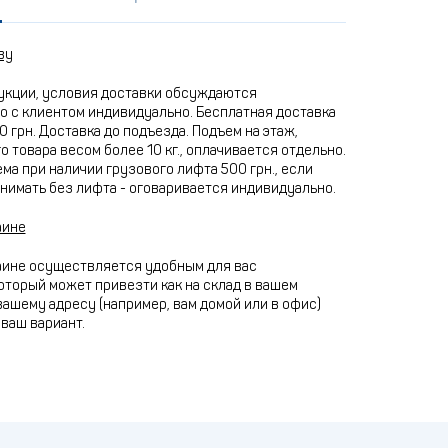
ву
укции, условия доставки обсуждаются
 с клиентом индивидуально. Бесплатная доставка
0 грн. Доставка до подъезда. Подъем на этаж,
 товара весом более 10 кг., оплачивается отдельно.
ма при наличии грузового лифта 500 грн., если
нимать без лифта - оговаривается индивидуально.
аине
аине осуществляется удобным для вас
оторый может привезти как на склад в вашем
 вашему адресу (например, вам домой или в офис)
ваш вариант.