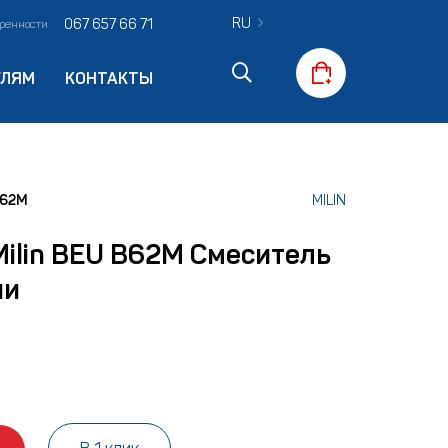
RU
067 657 66 71
оренности
ЕЛЯМ
КОНТАКТЫ
B62M
MILIN
Milin BEU B62M Смеситель
ни