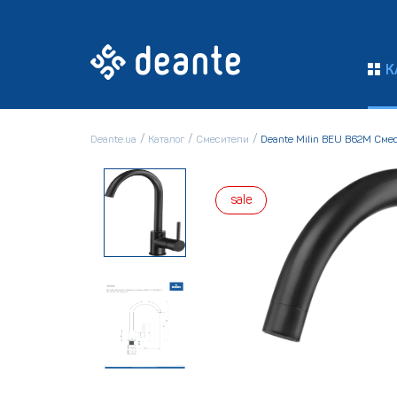
К
Deante.ua
Каталог
Смесители
Deante Milin BEU B62M Сме
sale