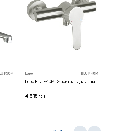
LU F50M
Lupo
BLU F40M
Lupo
Lupo BLU F40M Смеситель для душа
Lupo NLU 
4 615
1 520
грн
грн