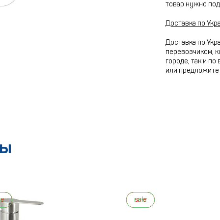
товар нужно под
Доставка по Укр
Доставка по Укр
перевозчиком, к
городе, так и по
или предложите 
ры
ew
le
new
sale