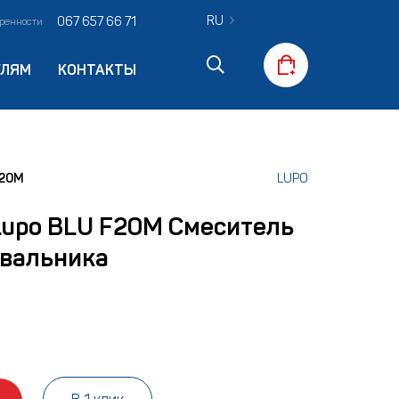
RU
067 657 66 71
оренности
ЕЛЯМ
КОНТАКТЫ
F20M
LUPO
Lupo BLU F20M Смеситель
вальника