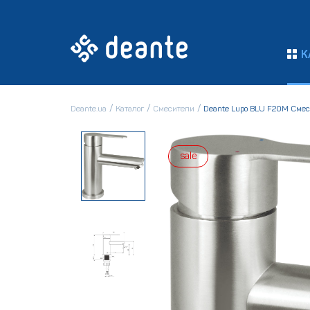
К
Deante.ua
Каталог
Смесители
Deante Lupo BLU F20M Сме
sale