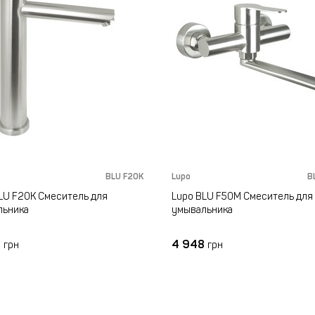
BLU F20K
Lupo
B
LU F20K Смеситель для
Lupo BLU F50M Смеситель для
льника
умывальника
8
4 948
грн
грн