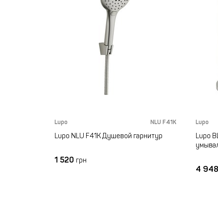
BLU F62M
Lupo
NLU F41K
Lupo
для кухни
Lupo NLU F41K Душевой гарнитур
Lupo B
умыва
1 520
грн
4 94