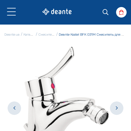
Deante.ua
Каталог
Смесители
Deante Kostel BFK 031M Смеситель для биде