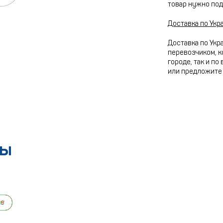
товар нужно под
Доставка по Укр
Доставка по Укр
перевозчиком, к
городе, так и по
или предложите 
ры
ew
le