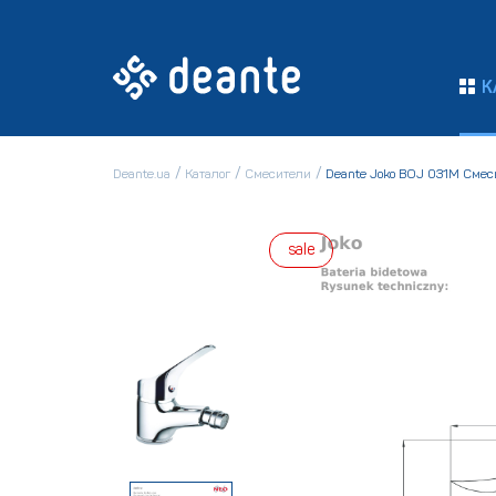
К
Deante.ua
Каталог
Смесители
Deante Joko BOJ 031M Смес
sale