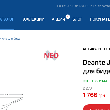
Пн-Пт: 08:30 до 17:30 / Сб-Вс: по догов
1
АТАЛОГ
КОЛЛЕКЦИИ
АКЦИИ
БЛОГ
ПОКУПАТ
итель для биде
АРТИКУЛ: BOJ 
Deante 
для бид
есть в наличии
2 276
1 766
грн