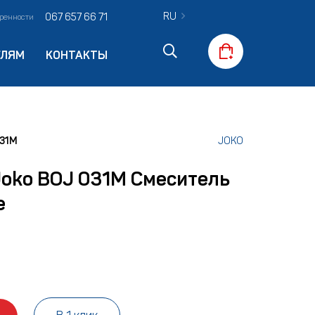
RU
067 657 66 71
оренности
ЕЛЯМ
КОНТАКТЫ
031M
JOKO
Joko BOJ 031M Смеситель
е