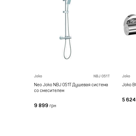
Joko
NBJ 051T
Joko
Neo Joko NBJ 051T Душевая система
Joko B
со смесителем
5 62
9 899
грн