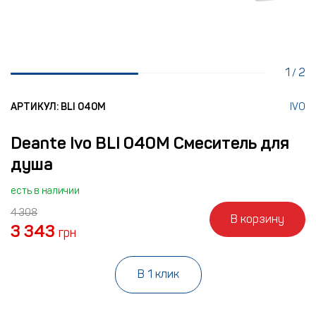
1
2
/
АРТИКУЛ: BLI 040M
IVO
Deante Ivo BLI 040M Смеситель для
душа
есть в наличии
4 308
В корзину
3 343
грн
В 1 клик