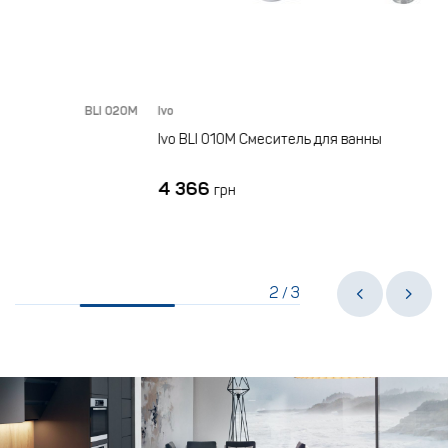
BLI 020M
Ivo
BLI
Ivo BLI 010M Смеситель для ванны
4 366
грн
2
3
/