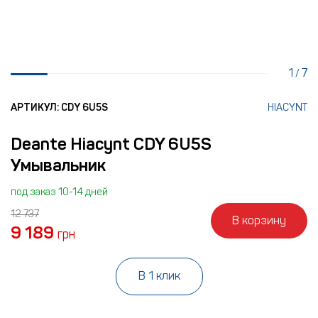
1
7
/
АРТИКУЛ: CDY 6U5S
HIACYNT
Deante Hiacynt CDY 6U5S
Умывальник
под заказ 10-14 дней
12 737
В корзину
9 189
грн
В 1 клик