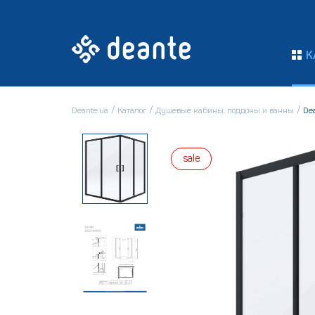
К
Deante.ua
Каталог
Душевые кабины, поддоны и ванны
De
sale