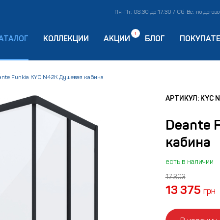
Пн-Пт: 08:30 до 17:30 / Сб-Вс: по догов
1
АТАЛОГ
КОЛЛЕКЦИИ
АКЦИИ
БЛОГ
ПОКУПАТ
ante Funkia KYC N42K Душевая кабина
АРТИКУЛ: KYC 
Deante 
кабина
есть в наличии
17 303
13 375
грн