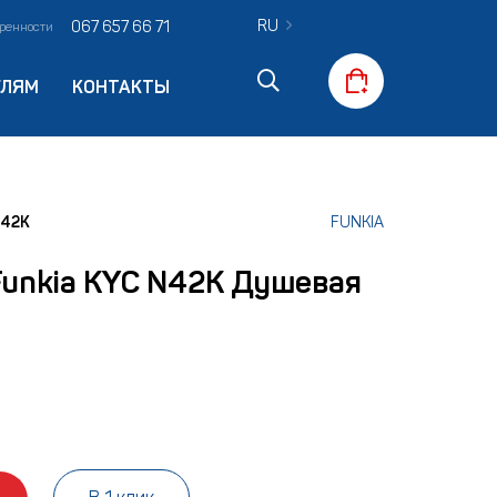
RU
067 657 66 71
оренности
ЕЛЯМ
КОНТАКТЫ
N42K
FUNKIA
Funkia KYC N42K Душевая