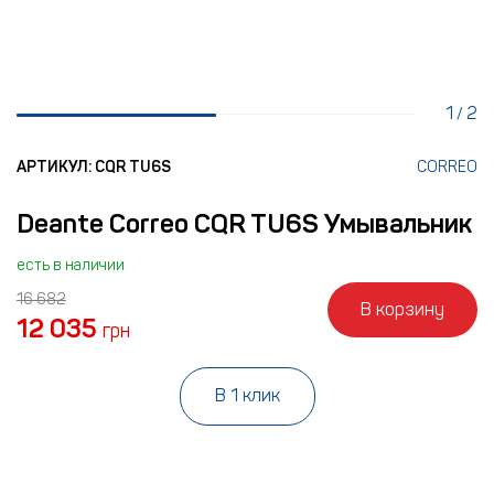
1
2
/
АРТИКУЛ: CQR TU6S
CORREO
Deante Correo CQR TU6S Умывальник
есть в наличии
16 682
В корзину
12 035
грн
В 1 клик