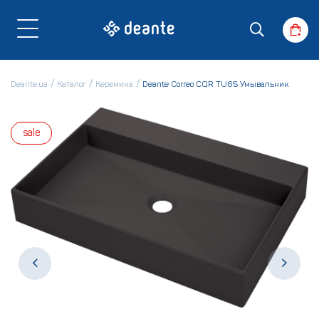
Deante.ua
Каталог
Керамика
Deante Correo CQR TU6S Умывальник
sale