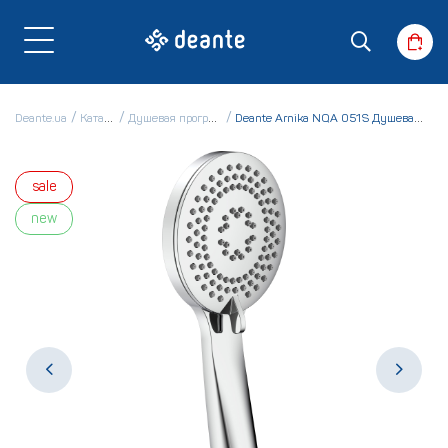
Deante.ua
Каталог
Душевая программа
Deante Arnika NQA 051S Душевая лейка
sale
new