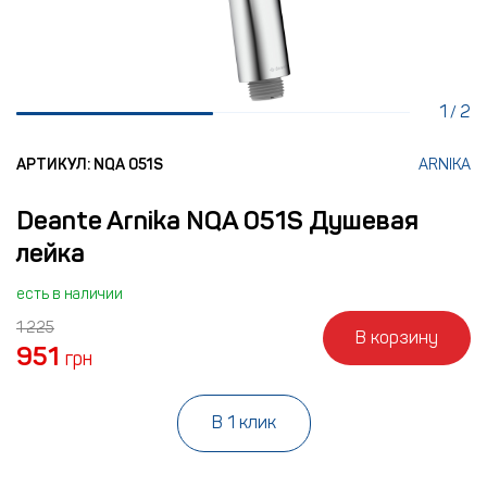
1
2
/
АРТИКУЛ: NQA 051S
ARNIKA
Deante Arnika NQA 051S Душевая
лейка
есть в наличии
1 225
В корзину
951
грн
В 1 клик