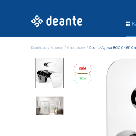
К
Deante.ua
Каталог
Смесители
Deante Agawa BQG 045P См
sale
new