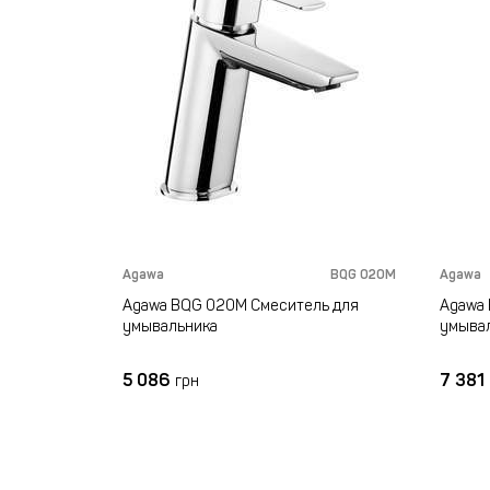
BQG 013M
Agawa
BQG 020M
Agawa
ь для
Agawa BQG 020M Смеситель для
Agawa 
умывальника
умыва
5 086
7 381
грн