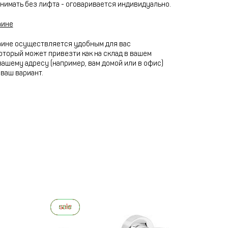
нимать без лифта - оговаривается индивидуально.
аине
аине осуществляется удобным для вас
оторый может привезти как на склад в вашем
 вашему адресу (например, вам домой или в офис)
ваш вариант.
new
sale
new
sale