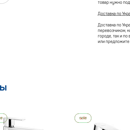
товар нужно под
Доставка по Укр
Доставка по Укр
перевозчиком, к
городе, так и по
или предложите 
ры
ew
le
new
sale