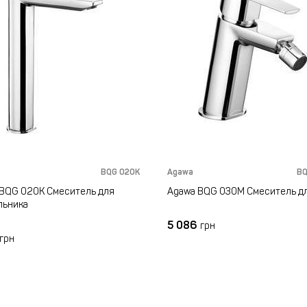
BQG 020K
Agawa
B
BQG 020K Смеситель для
Agawa BQG 030M Смеситель д
льника
5 086
грн
грн