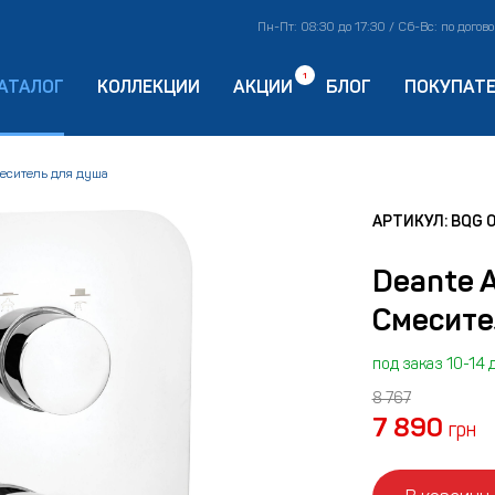
Пн-Пт: 08:30 до 17:30 / Сб-Вс: по догов
1
АТАЛОГ
КОЛЛЕКЦИИ
АКЦИИ
БЛОГ
ПОКУПАТ
еситель для душа
АРТИКУЛ: BQG 
Deante 
Смесите
под заказ 10-14 
8 767
7 890
грн