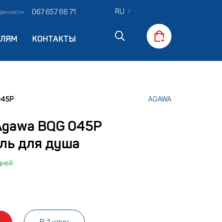
RU
067 657 66 71
оренности
ЕЛЯМ
КОНТАКТЫ
045P
AGAWA
Agawa BQG 045P
ль для душа
дней