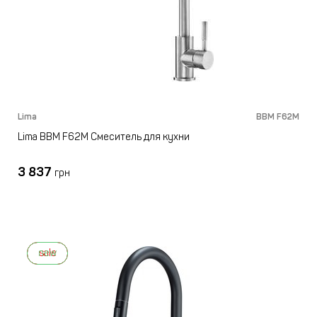
Lima
BBM F62M
Lima BBM F62M Смеситель для кухни
3 837
грн
new
sale