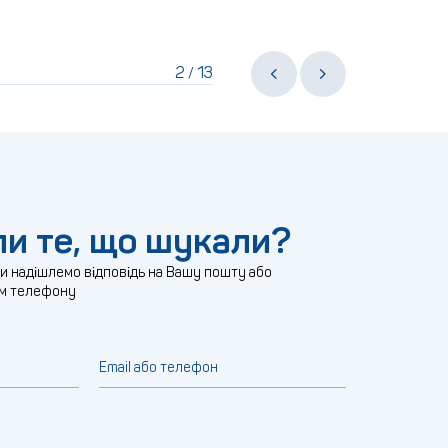
2
13
/
и те, що шукали?
ми надішлемо відповідь на Вашу пошту або
м телефону
Email або телефон