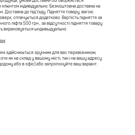
продукції, умови доставки обговорюються
 клієнтом індивідуально. Безкоштовна доставка на
рн. Доставка до під`їзду. Підняття товару, вагою
 поверх, сплачується додатково. Вартість підняття за
ного ліфта 500 грн., за відсутності підняття товару
ть вираховуэться ындивыдуально.
їні
їні здійснюється зручним для вас перевізником,
ти як на склад у вашому місті, так і на вашу адресу
додому або в офіс) або запропонуйте ваш варіант.