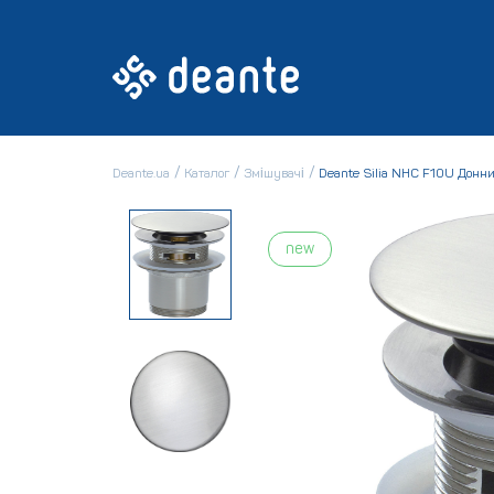
Deante.ua
Каталог
Змішувачі
Deante Silia NHC F10U Донн
new