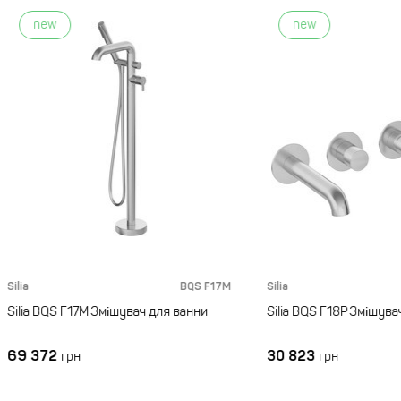
ew
new
BQS F17M
Silia
B
BQS F17M Змішувач для ванни
Silia BQS F18P Змішувач для ва
72
30 823
грн
грн