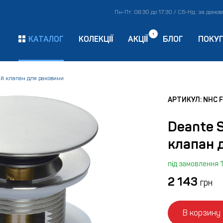
Пн-Пт: 08:30 до 17:30 / Сб-Нд: за домо
1
КАТАЛОГ
КОЛЕКЦІЇ
АКЦІЇ
БЛОГ
ПОКУ
ий клапан для раковини
АРТИКУЛ: NHC 
Deante S
клапан 
під замовлення 1
2 143
грн
В корзину