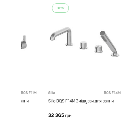
new
n
BQS F11M
Silia
BQS F14M
Silia
я ванни
Silia BQS F14M Змішувач для ванни
Silia 
32 365
69 3
грн