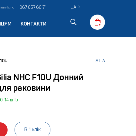
UA
067 657 66 71
вленністю
ПЦЯМ
КОНТАКТИ
F10U
SILIA
ilia NHC F10U Донний
для раковини
0-14 днів
В 1 клік