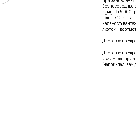
При замовленні 
безпосередньо з
суму від 5 000 г
більше 10 кг. на
наявності вантаж
ліфтом - вартыс
Доставка по Укра
Доставка по Укра
який може привез
(наприклад, вам 