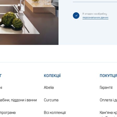
Я згоден на обробку
персональних даних
Г
КОЛЕКЦІЇ
ПОКУПЦ
чі
Abelia
Гарантії
абіни, піддони і ванни
Curcuma
Оплата і 
програма
Всі коллекції
Кам'яна кр