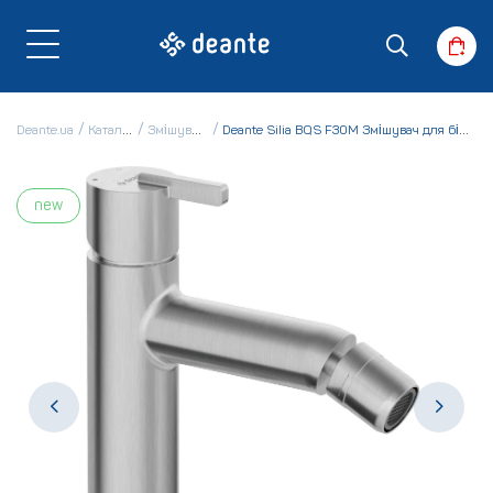
Deante.ua
Каталог
Змішувачі
Deante Silia BQS F30M Змішувач для біде
new