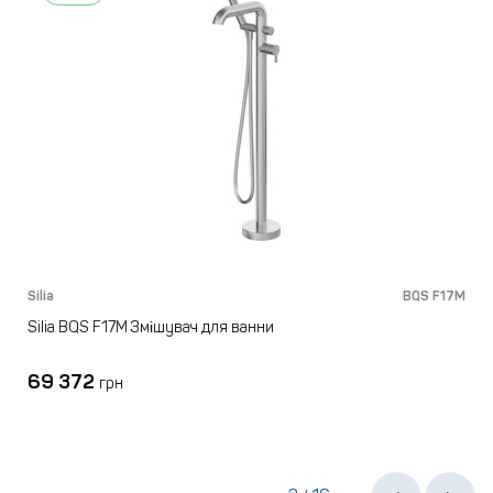
M
Silia
BQS F17M
S
Silia BQS F17M Змішувач для ванни
69 372
грн