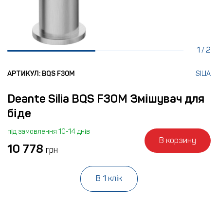
1
2
/
АРТИКУЛ: BQS F30M
SILIA
Deante Silia BQS F30M Змішувач для
біде
під замовлення 10-14 днів
В корзину
10 778
грн
В 1 клік