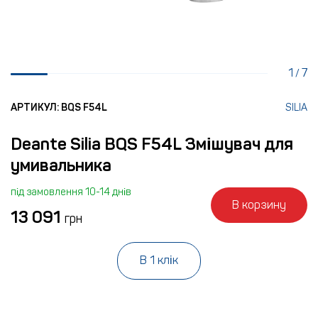
1
7
/
АРТИКУЛ: BQS F54L
SILIA
Deante Silia BQS F54L Змішувач для
умивальника
під замовлення 10-14 днів
В корзину
13 091
грн
В 1 клік