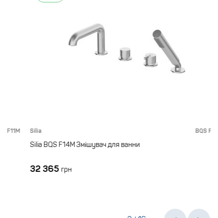
1M
Silia
BQS F14M
Silia BQS F14M Змішувач для ванни
32 365
грн