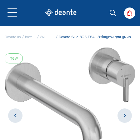
Deante.ua
Каталог
Змішувачі
Deante Silia BQS F54L Змішувач для умивальника
new