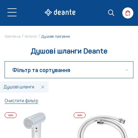
Deante.ua
Каталог
Душова програма
Душові шланги Deante
Фільтр та сортування
Душові шланги
Очистити фільтр
sale
sale