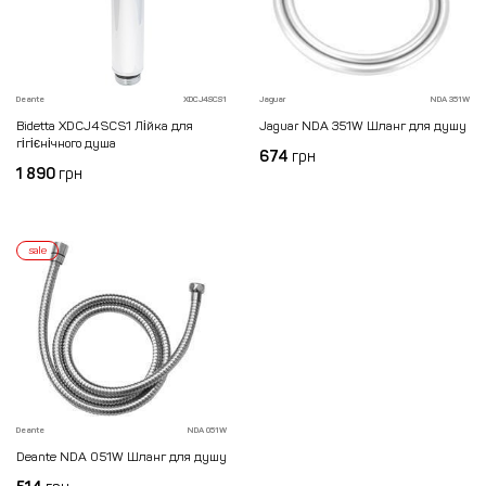
Deante
XDCJ4SCS1
Jaguar
NDA 351W
Bidetta XDCJ4SCS1 Лійка для
Jaguar NDA 351W Шланг для душу
гігієнічного душа
674
грн
1 890
грн
sale
Deante
NDA 051W
Deante NDA 051W Шланг для душу