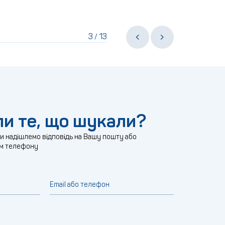
3
13
/
и те, що шукали?
ми надішлемо відповідь на Вашу пошту або
м телефону
Email або телефон