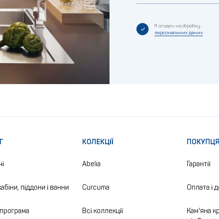
Я згоден на обробку
персональних даних
Г
КОЛЕКЦІЇ
ПОКУПЦ
чі
Abelia
Гарантії
абіни, піддони і ванни
Curcuma
Оплата і 
програма
Всі коллекції
Кам'яна кр