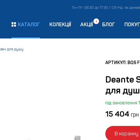
Пн-Пт: 08:30 до 17:30 / Сб-Нд: за домо
1
КАТАЛОГ
КОЛЕКЦІЇ
АКЦІЇ
БЛОГ
ПОКУ
увач для душу
АРТИКУЛ: BQS 
Deante S
для душ
під замовлення 1
15 404
грн
В корзину