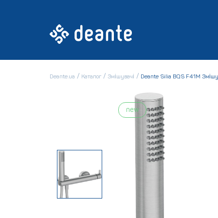
Deante.ua
Каталог
Змішувачі
Deante Silia BQS F41M Зміш
new