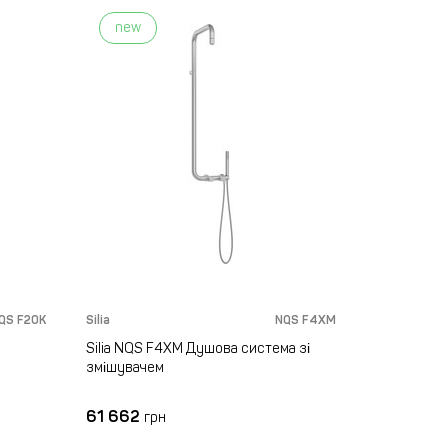
new
new
QS F20K
Silia
NQS F4XM
Silia
Silia NQS F4XM Душова система зі
Silia BQS 
змішувачем
умивальни
61 662
10 778
грн
гр