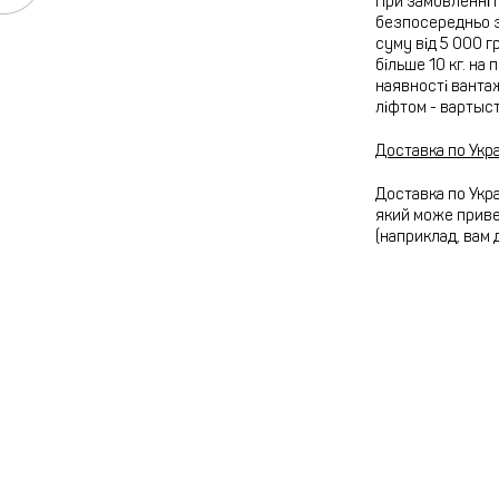
При замовленні 
безпосередньо з
суму від 5 000 г
більше 10 кг. на
наявності вантаж
ліфтом - вартыс
Доставка по Укра
Доставка по Укра
який може привез
(наприклад, вам 