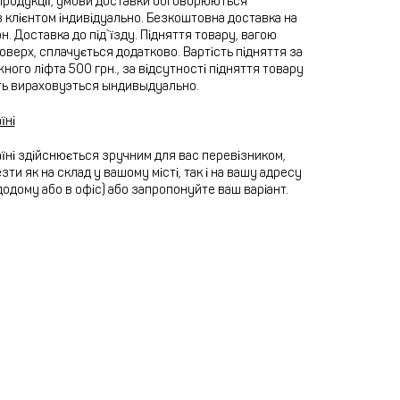
продукції, умови доставки обговорюються
 клієнтом індивідуально. Безкоштовна доставка на
рн. Доставка до під`їзду. Підняття товару, вагою
 поверх, сплачується додатково. Вартість підняття за
ного ліфта 500 грн., за відсутності підняття товару
ть вираховуэться ындивыдуально.
їні
їні здійснюється зручним для вас перевізником,
ти як на склад у вашому місті, так і на вашу адресу
додому або в офіс) або запропонуйте ваш варіант.