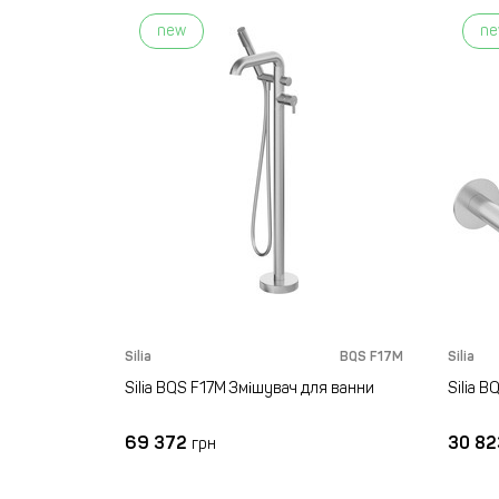
new
n
BQS F14M
Silia
BQS F17M
Silia
ля ванни
Silia BQS F17M Змішувач для ванни
Silia 
69 372
30 8
грн