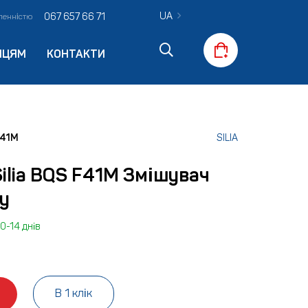
UA
067 657 66 71
вленністю
ПЦЯМ
КОНТАКТИ
F41M
SILIA
ilia BQS F41M Змішувач
у
0-14 днів
В 1 клік