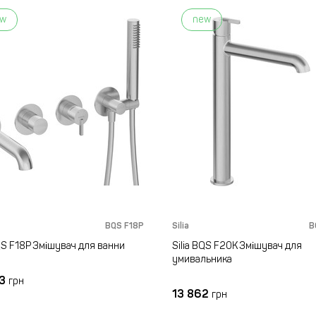
ew
new
BQS F18P
Silia
B
BQS F18P Змішувач для ванни
Silia BQS F20K Змішувач для
умивальника
23
грн
13 862
грн