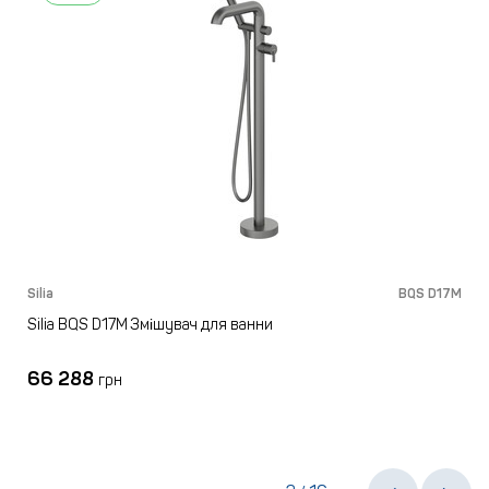
M
Silia
BQS D17M
S
Silia BQS D17M Змішувач для ванни
66 288
грн