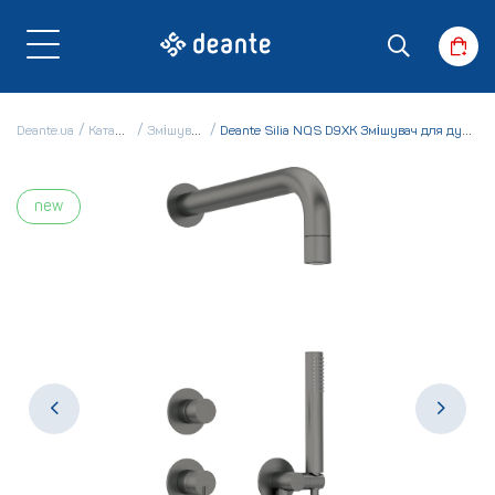
Deante.ua
Каталог
Змішувачі
Deante Silia NQS D9XK Змішувач для душу
new