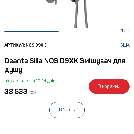
1
2
/
АРТИКУЛ: NQS D9XK
SILIA
Deante Silia NQS D9XK Змішувач для
душу
під замовлення 10-14 днів
В корзину
38 533
грн
В 1 клік