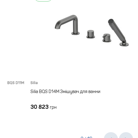
 D11M
Silia
BQS D14M
Silia BQS D14M Змішувач для ванни
30 823
грн