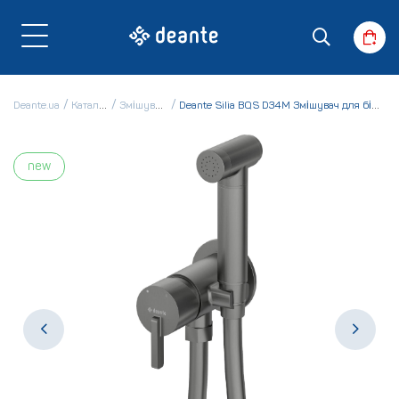
Deante.ua
Каталог
Змішувачі
Deante Silia BQS D34M Змішувач для біде
new