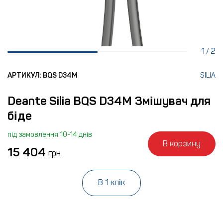
1
2
/
АРТИКУЛ: BQS D34M
SILIA
Deante Silia BQS D34M Змішувач для
біде
під замовлення 10-14 днів
В корзину
15 404
грн
В 1 клік