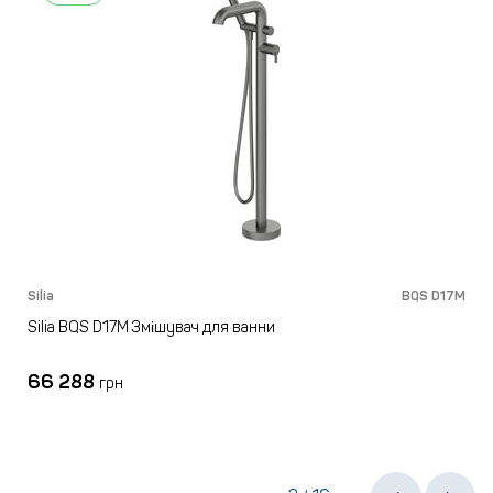
M
Silia
BQS D17M
S
Silia BQS D17M Змішувач для ванни
66 288
грн