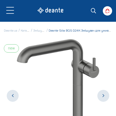
Deante.ua
Каталог
Змішувачі
Deante Silia BQS D24K Змішувач для умивальника
new