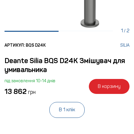
1
2
/
АРТИКУЛ: BQS D24K
SILIA
Deante Silia BQS D24K Змішувач для
умивальника
під замовлення 10-14 днів
В корзину
13 862
грн
В 1 клік