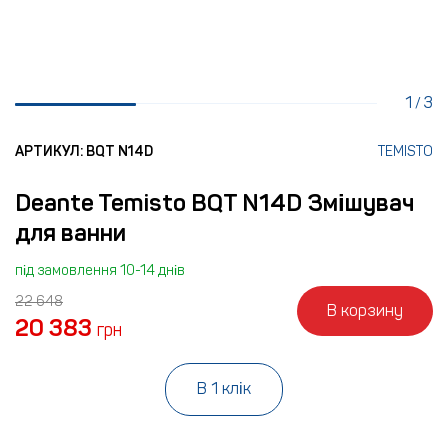
1
3
/
АРТИКУЛ: BQT N14D
TEMISTO
Deante Temisto BQT N14D Змішувач
для ванни
під замовлення 10-14 днів
22 648
В корзину
20 383
грн
В 1 клік