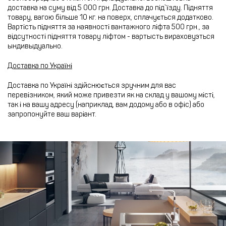
доставка на суму від 5 000 грн. Доставка до під`їзду. Підняття
товару, вагою більше 10 кг. на поверх, сплачується додатково.
Вартість підняття за наявності вантажного ліфта 500 грн., за
відсутності підняття товару ліфтом - вартысть вираховуэться
ындивыдуально.
Доставка по Україні
Доставка по Україні здійснюється зручним для вас
перевізником, який може привезти як на склад у вашому місті,
так і на вашу адресу (наприклад, вам додому або в офіс) або
запропонуйте ваш варіант.