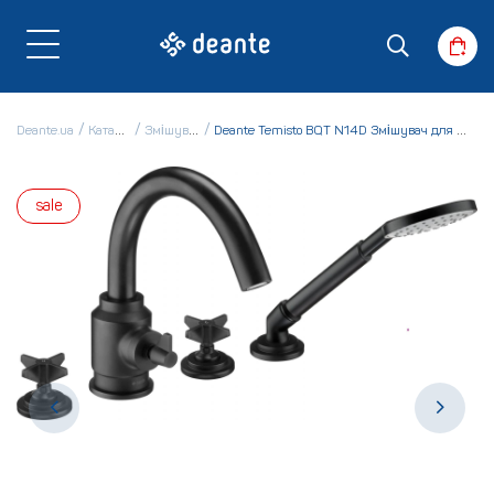
Deante.ua
Каталог
Змішувачі
Deante Temisto BQT N14D Змішувач для ванни
sale