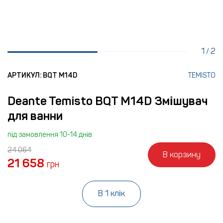
1
2
/
АРТИКУЛ: BQT M14D
TEMISTO
Deante Temisto BQT M14D Змішувач
для ванни
під замовлення 10-14 днів
24 064
В корзину
21 658
грн
В 1 клік