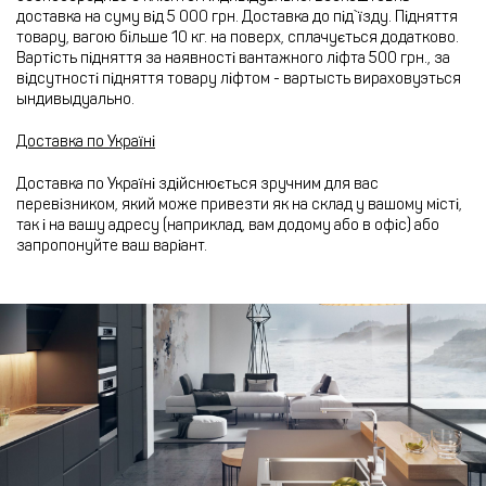
доставка на суму від 5 000 грн. Доставка до під`їзду. Підняття
товару, вагою більше 10 кг. на поверх, сплачується додатково.
Вартість підняття за наявності вантажного ліфта 500 грн., за
відсутності підняття товару ліфтом - вартысть вираховуэться
ындивыдуально.
Доставка по Україні
Доставка по Україні здійснюється зручним для вас
перевізником, який може привезти як на склад у вашому місті,
так і на вашу адресу (наприклад, вам додому або в офіс) або
запропонуйте ваш варіант.