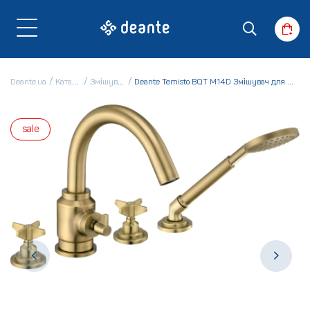
Deante.ua
Каталог
Змішувачі
Deante Temisto BQT M14D Змішувач для ванни
sale