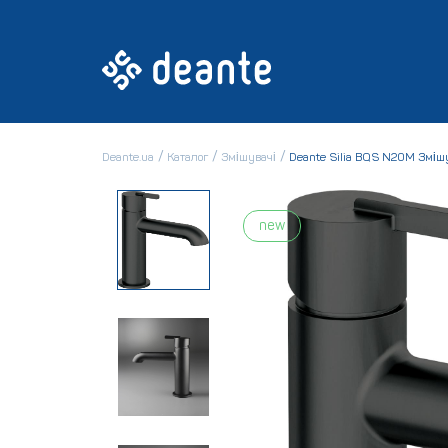
Deante.ua
Каталог
Змішувачі
Deante Silia BQS N20M Зміш
new