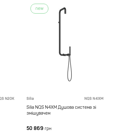
new
new
QS N20K
Silia
NQS N4XM
Silia
Silia NQS N4XM Душова система зі
Silia BQS 
змішувачем
13 862
гр
50 869
грн