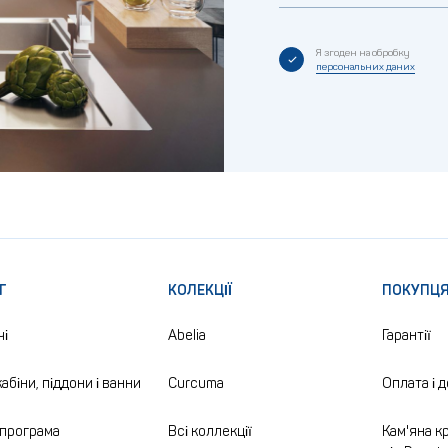
Я згоден на обробку
персональних даних
Г
КОЛЕКЦІЇ
ПОКУПЦ
чі
Abelia
Гарантії
абіни, піддони і ванни
Curcuma
Оплата і 
програма
Всі коллекції
Кам'яна кр