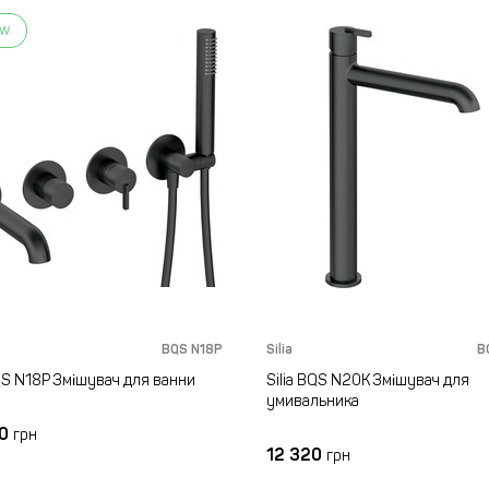
ew
BQS N18P
Silia
B
BQS N18P Змішувач для ванни
Silia BQS N20K Змішувач для
умивальника
40
грн
12 320
грн