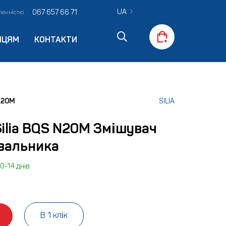
UA
067 657 66 71
вленністю
ПЦЯМ
КОНТАКТИ
N20M
SILIA
Silia BQS N20M Змішувач
вальника
0-14 днів
В 1 клік