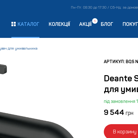
Пн-Пт: 08:30 до 17:30 / Сб-Нд: за домо
1
КАТАЛОГ
КОЛЕКЦІЇ
АКЦІЇ
БЛОГ
ПОКУ
увач для умивальника
АРТИКУЛ: BQS 
Deante 
для уми
під замовлення 1
9 544
грн
В корзину