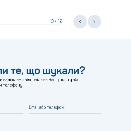
3
12
/
и те, що шукали?
ми надішлемо відповідь на Вашу пошту або
м телефону
Email або телефон