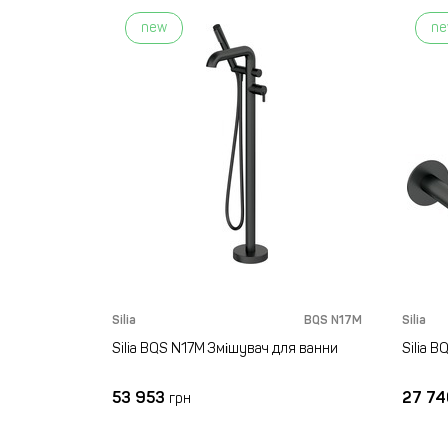
new
n
BQS N14M
Silia
BQS N17M
Silia
ля ванни
Silia BQS N17M Змішувач для ванни
Silia 
53 953
27 7
грн