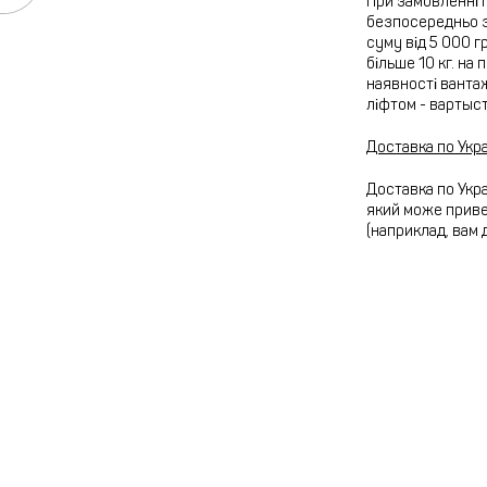
При замовленні 
безпосередньо з
суму від 5 000 г
більше 10 кг. на
наявності вантаж
ліфтом - вартыс
Доставка по Укра
Доставка по Укра
який може привез
(наприклад, вам 