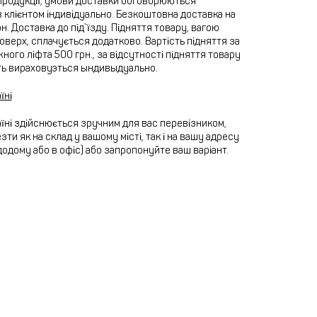
продукції, умови доставки обговорюються
 клієнтом індивідуально. Безкоштовна доставка на
рн. Доставка до під`їзду. Підняття товару, вагою
 поверх, сплачується додатково. Вартість підняття за
ного ліфта 500 грн., за відсутності підняття товару
ть вираховуэться ындивыдуально.
їні
їні здійснюється зручним для вас перевізником,
ти як на склад у вашому місті, так і на вашу адресу
додому або в офіс) або запропонуйте ваш варіант.