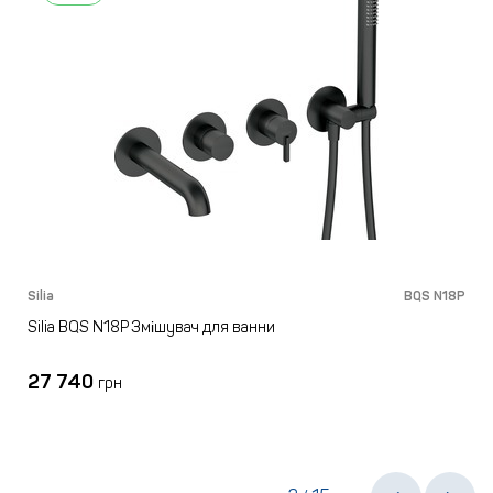
M
Silia
BQS N18P
S
Silia BQS N18P Змішувач для ванни
27 740
грн