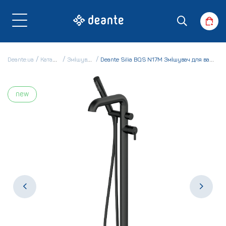
Deante.ua
Каталог
Змішувачі
Deante Silia BQS N17M Змішувач для ванни
new