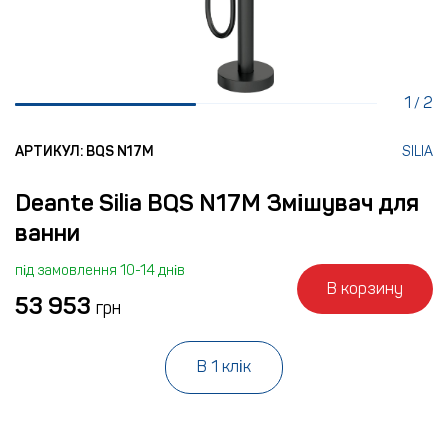
1
2
/
АРТИКУЛ: BQS N17M
SILIA
Deante Silia BQS N17M Змішувач для
ванни
під замовлення 10-14 днів
В корзину
53 953
грн
В 1 клік