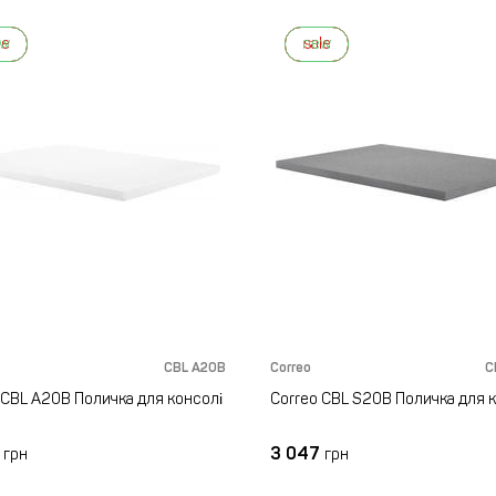
ew
le
new
sale
CBL A20B
Correo
C
 CBL A20B Поличка для консолі
Correo CBL S20B Поличка для 
7
3 047
грн
грн