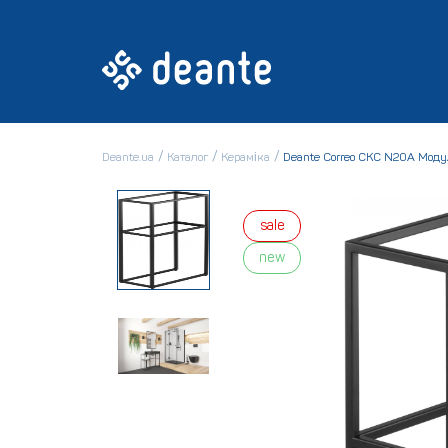
Deante.ua
Каталог
Кераміка
Deante Correo CKC N20A Моду
sale
new