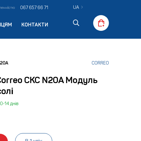
UA
067 657 66 71
вленністю
ПЦЯМ
КОНТАКТИ
N20A
CORREO
Correo CKC N20A Модуль
солі
0-14 днів