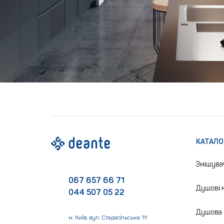
КАТАЛО
Змішува
067 657 66 71
Душові к
044 507 05 22
Душова 
м. Київ, вул. Старосільська 1У