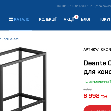
Пн-Пт: 08:30 до 17:30 / Сб-Нд: за домо
1
КАТАЛОГ
КОЛЕКЦІЇ
АКЦІЇ
БЛОГ
ПОКУ
ль для консолі
АРТИКУЛ: CKC 
Deante 
для кон
під замовлення 1
7 776
6 998
грн