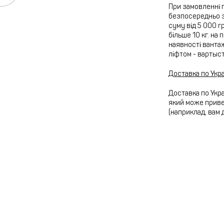
При замовленні 
безпосередньо з
суму від 5 000 г
більше 10 кг. на
наявності вантаж
ліфтом - вартыс
Доставка по Укра
Доставка по Укра
який може привез
(наприклад, вам 