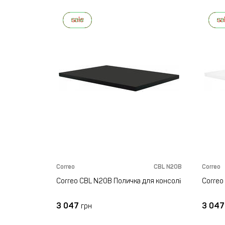
new
sale
n
sa
Correo
CBL N20B
Correo
Correo CBL N20B Поличка для консолі
Correo
3 047
3 04
грн