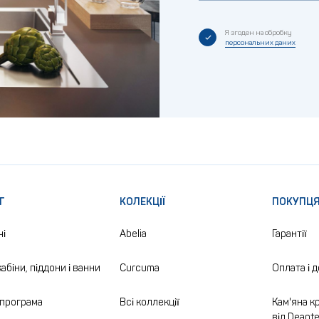
Я згоден на обробку
персональних даних
Г
КОЛЕКЦІЇ
ПОКУПЦ
чі
Abelia
Гарантії
абіни, піддони і ванни
Curcuma
Оплата і 
програма
Всі коллекції
Кам'яна кр
від Deant