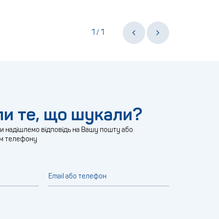
1
1
/
и те, що шукали?
ми надішлемо відповідь на Вашу пошту або
м телефону
Email або телефон