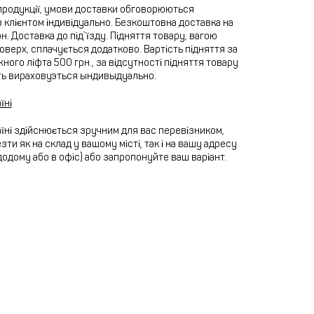
продукції, умови доставки обговорюються
 клієнтом індивідуально. Безкоштовна доставка на
рн. Доставка до під`їзду. Підняття товару, вагою
 поверх, сплачується додатково. Вартість підняття за
ного ліфта 500 грн., за відсутності підняття товару
ть вираховуэться ындивыдуально.
їні
їні здійснюється зручним для вас перевізником,
ти як на склад у вашому місті, так і на вашу адресу
додому або в офіс) або запропонуйте ваш варіант.