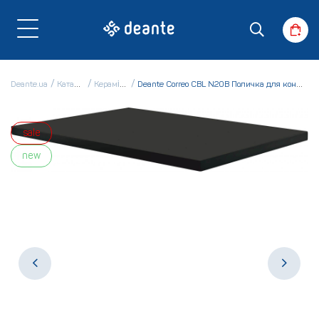
Deante.ua
Каталог
Кераміка
Deante Correo CBL N20B Поличка для консолі
sale
new