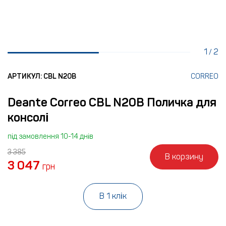
1
2
/
АРТИКУЛ: CBL N20B
CORREO
Deante Correo CBL N20B Поличка для
консолі
під замовлення 10-14 днів
3 385
В корзину
3 047
грн
В 1 клік