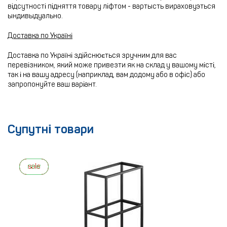
відсутності підняття товару ліфтом - вартысть вираховуэться
ындивыдуально.
Доставка по Україні
Доставка по Україні здійснюється зручним для вас
перевізником, який може привезти як на склад у вашому місті,
так і на вашу адресу (наприклад, вам додому або в офіс) або
запропонуйте ваш варіант.
Супутні товари
new
sale