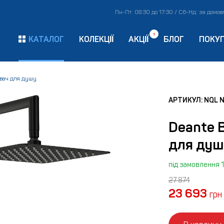
Пн-Пт: 08:30 до 17:30 / Сб-Нд: за домо
1
КАТАЛОГ
КОЛЕКЦІЇ
АКЦІЇ
БЛОГ
ПОКУ
вач для душу
АРТИКУЛ: NQL 
Deante 
для душ
під замовлення 1
27 874
23 693
грн