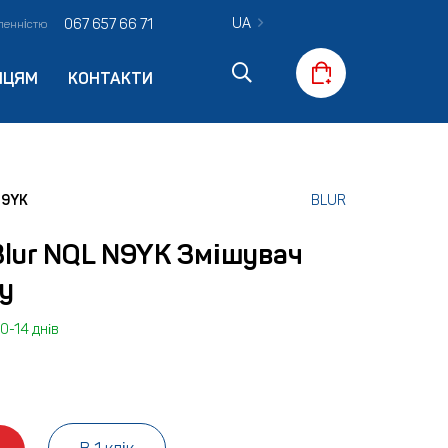
UA
067 657 66 71
вленністю
ПЦЯМ
КОНТАКТИ
N9YK
BLUR
Blur NQL N9YK Змішувач
у
0-14 днів