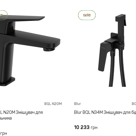
ew
le
new
sale
BQL N20M
Blur
B
QL N20M Змішувач для
Blur BQL N34M Змішувач для бі
льника
10 233
грн
2
грн