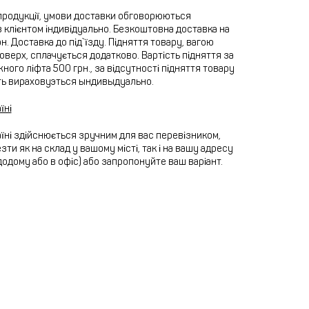
продукції, умови доставки обговорюються
 клієнтом індивідуально. Безкоштовна доставка на
рн. Доставка до під`їзду. Підняття товару, вагою
 поверх, сплачується додатково. Вартість підняття за
ного ліфта 500 грн., за відсутності підняття товару
ть вираховуэться ындивыдуально.
їні
їні здійснюється зручним для вас перевізником,
ти як на склад у вашому місті, так і на вашу адресу
додому або в офіс) або запропонуйте ваш варіант.