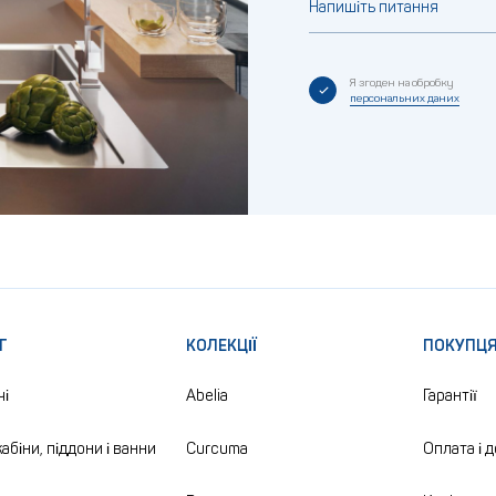
Напишіть питання
Я згоден на обробку
персональних даних
Г
КОЛЕКЦІЇ
ПОКУПЦ
чі
Abelia
Гарантії
абіни, піддони і ванни
Curcuma
Оплата і 