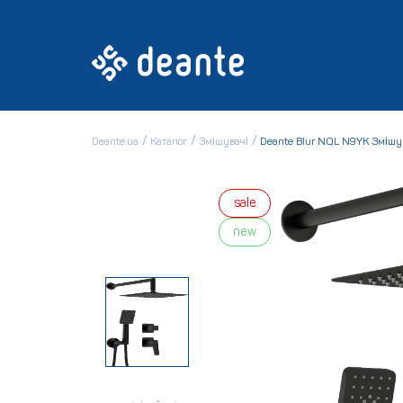
Deante.ua
Каталог
Змішувачі
Deante Blur NQL N9YK Змішу
sale
new