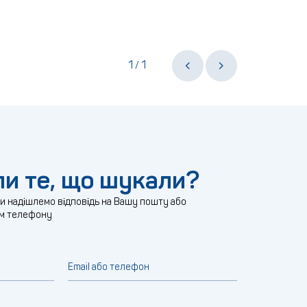
1
1
/
и те, що шукали?
ми надішлемо відповідь на Вашу пошту або
м телефону
Email або телефон