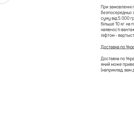
При замовленні 
безпосередньо з
суму від 5 000 г
більше 10 кг. на
наявності вантаж
ліфтом - вартыс
Доставка по Укра
Доставка по Укра
який може привез
(наприклад, вам 