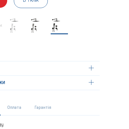
В 1 клік
и:
КИ
Оплата
Гарантія
ву