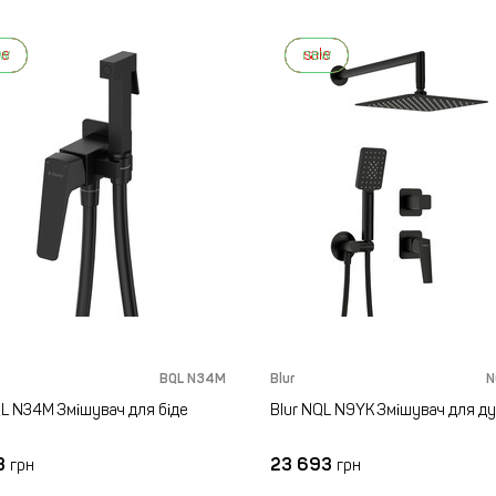
ew
le
new
sale
BQL N34M
Blur
N
QL N34M Змішувач для біде
Blur NQL N9YK Змішувач для д
3
23 693
грн
грн