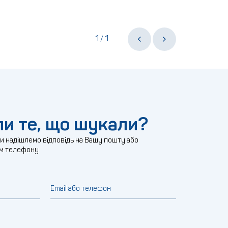
1
1
/
и те, що шукали?
ми надішлемо відповідь на Вашу пошту або
м телефону
Email або телефон