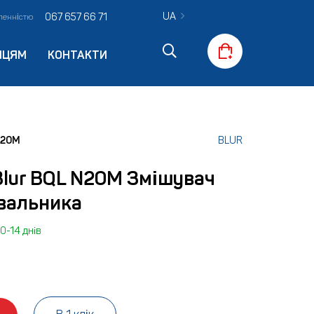
UA
067 657 66 71
вленністю
ПЦЯМ
КОНТАКТИ
N20M
BLUR
Blur BQL N20M Змішувач
вальника
0-14 днів