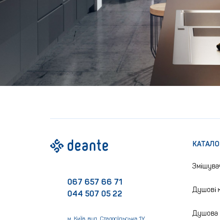
КАТАЛО
Змішува
067 657 66 71
Душові к
044 507 05 22
Душова 
м. Київ, вул. Старосільська 1У