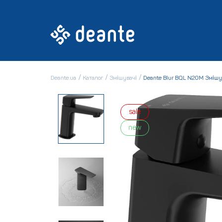
Deante.ua
Каталог
Змішувачі
Deante Blur BQL N20M Зміш
sale
new