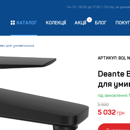
Пн-Пт: 08:30 до 17:30 / Сб-Нд: за домо
1
КАТАЛОГ
КОЛЕКЦІЇ
АКЦІЇ
БЛОГ
ПОКУ
увач для умивальника
АРТИКУЛ: BQL 
Deante 
для уми
під замовлення 1
5 920
5 032
грн