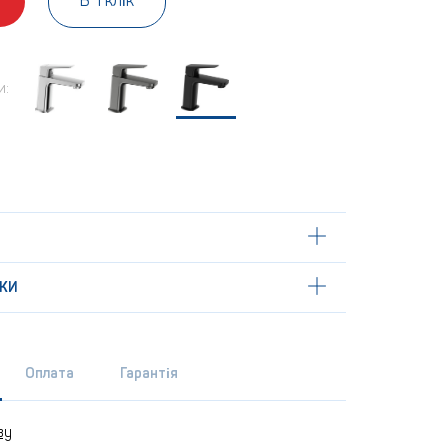
В 1 клік
и:
КИ
Оплата
Гарантія
ву