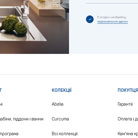
Я згоден на обробку
персональних даних
Г
КОЛЕКЦІЇ
ПОКУПЦ
чі
Abelia
Гарантії
абіни, піддони і ванни
Curcuma
Оплата і 
програма
Всі коллекції
Кам'яна кр