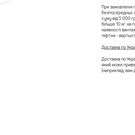
При замовленні 
безпосередньо з
суму від 5 000 г
більше 10 кг. на
наявності вантаж
ліфтом - вартыс
Доставка по Укра
Доставка по Укра
який може привез
(наприклад, вам 