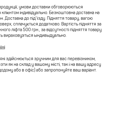
продукції, умови доставки обговорюються
 клієнтом індивідуально. Безкоштовна доставка на
рн. Доставка до під`їзду. Підняття товару, вагою
 поверх, сплачується додатково. Вартість підняття за
ного ліфта 500 грн., за відсутності підняття товару
ть вираховуэться ындивыдуально.
їні
їні здійснюється зручним для вас перевізником,
ти як на склад у вашому місті, так і на вашу адресу
додому або в офіс) або запропонуйте ваш варіант.