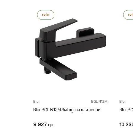
new
sale
n
sa
Blur
BQL N12M
Blur
Blur BQL N12M Змішувач для ванни
Blur B
9 927
10 23
грн