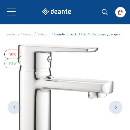
Deante.ua
Каталог
Змішувачі
Deante Tubo BUT 020M Змішувач для умивальника
sale
new