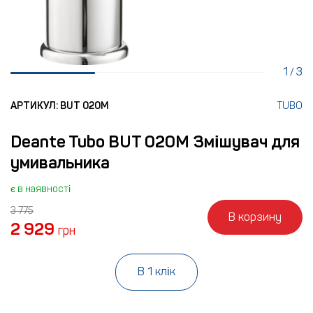
1
3
/
АРТИКУЛ: BUT 020M
TUBO
Deante Tubo BUT 020M Змішувач для
умивальника
є в наявності
3 775
В корзину
2 929
грн
В 1 клік