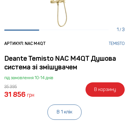
1
3
/
АРТИКУЛ: NAC M4QT
TEMISTO
Deante Temisto NAC M4QT Душова
система зі змішувачем
під замовлення 10-14 днів
35 395
В корзину
31 856
грн
В 1 клік