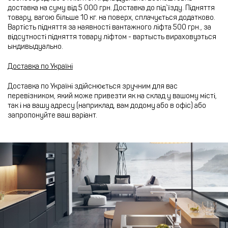
доставка на суму від 5 000 грн. Доставка до під`їзду. Підняття
товару, вагою більше 10 кг. на поверх, сплачується додатково.
Вартість підняття за наявності вантажного ліфта 500 грн., за
відсутності підняття товару ліфтом - вартысть вираховуэться
ындивыдуально.
Доставка по Україні
Доставка по Україні здійснюється зручним для вас
перевізником, який може привезти як на склад у вашому місті,
так і на вашу адресу (наприклад, вам додому або в офіс) або
запропонуйте ваш варіант.