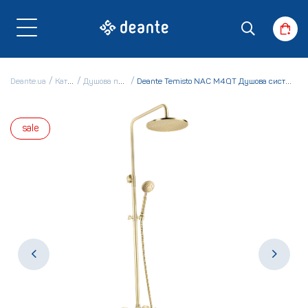
Deante.ua
Каталог
Душова програма
Deante Temisto NAC M4QT Душова система зі змішувачем
sale