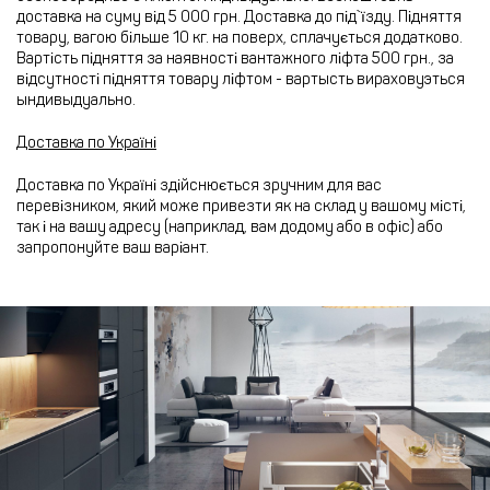
доставка на суму від 5 000 грн. Доставка до під`їзду. Підняття
товару, вагою більше 10 кг. на поверх, сплачується додатково.
Вартість підняття за наявності вантажного ліфта 500 грн., за
відсутності підняття товару ліфтом - вартысть вираховуэться
ындивыдуально.
Доставка по Україні
Доставка по Україні здійснюється зручним для вас
перевізником, який може привезти як на склад у вашому місті,
так і на вашу адресу (наприклад, вам додому або в офіс) або
запропонуйте ваш варіант.