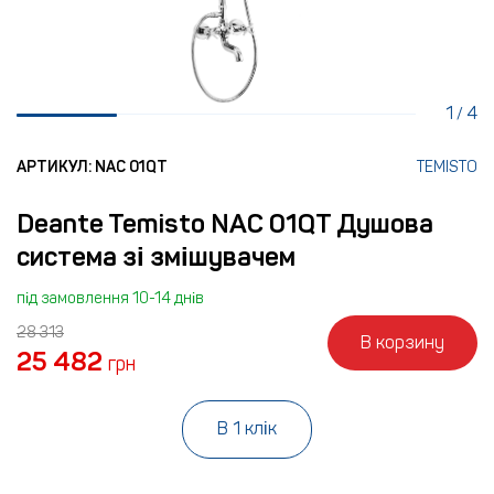
1
4
/
АРТИКУЛ: NAC 01QT
TEMISTO
Deante Temisto NAC 01QT Душова
система зі змішувачем
під замовлення 10-14 днів
28 313
В корзину
25 482
грн
В 1 клік