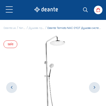
Deante.ua
Каталог
Душова програма
Deante Temisto NAC 01QT Душова система зі змішувачем
sale