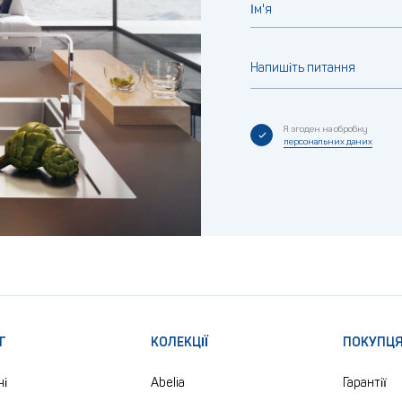
Ім'я
Напишіть питання
Я згоден на обробку
персональних даних
Г
КОЛЕКЦІЇ
ПОКУПЦ
чі
Abelia
Гарантії