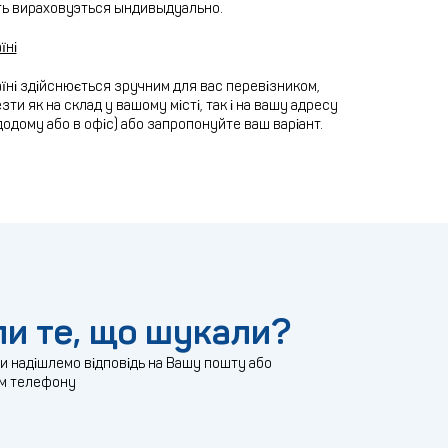
ть вираховуэться ындивыдуально.
їні
їні здійснюється зручним для вас перевізником,
ти як на склад у вашому місті, так і на вашу адресу
додому або в офіс) або запропонуйте ваш варіант.
и те, що шукали?
ми надішлемо відповідь на Вашу пошту або
м телефону