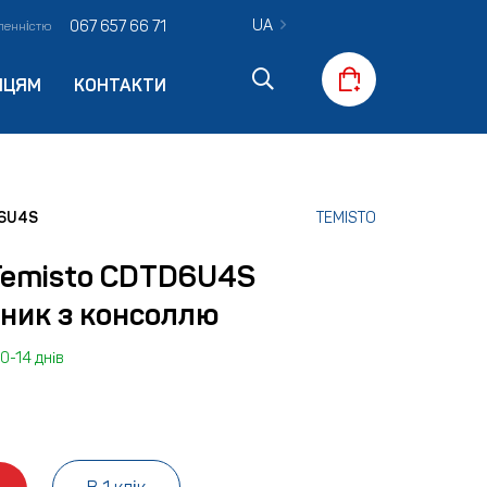
UA
067 657 66 71
вленністю
ПЦЯМ
КОНТАКТИ
D6U4S
TEMISTO
Temisto CDTD6U4S
ник з консоллю
0-14 днів