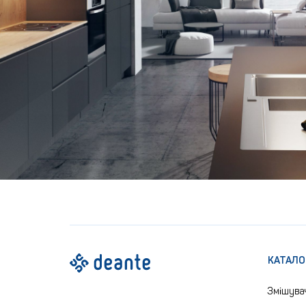
КАТАЛО
Змішува