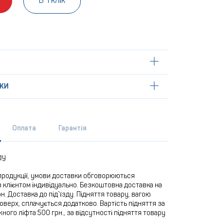
В 1 клік
КИ
Оплата
Гарантія
ву
продукції, умови доставки обговорюються
 клієнтом індивідуально. Безкоштовна доставка на
рн. Доставка до під`їзду. Підняття товару, вагою
 поверх, сплачується додатково. Вартість підняття за
ного ліфта 500 грн., за відсутності підняття товару