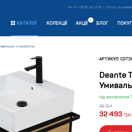
Пн-Пт: 08:30 до 17:30 / Сб-Нд: за домо
1
КАТАЛОГ
КОЛЕКЦІЇ
АКЦІЇ
БЛОГ
ПОКУ
ивальник з консоллю
АРТИКУЛ: CDT
Deante 
Умиваль
під замовлення 1
36 104
32 493
грн