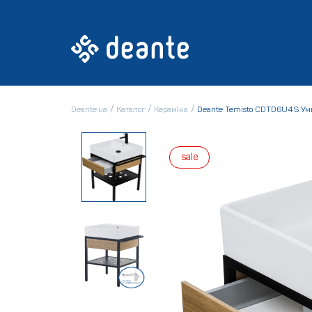
Deante.ua
Каталог
Кераміка
Deante Temisto CDTD6U4S Ум
sale