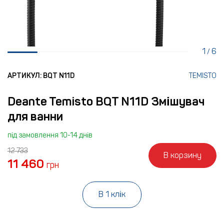
1
6
/
АРТИКУЛ: BQT N11D
TEMISTO
Deante Temisto BQT N11D Змішувач
для ванни
під замовлення 10-14 днів
12 733
В корзину
11 460
грн
В 1 клік