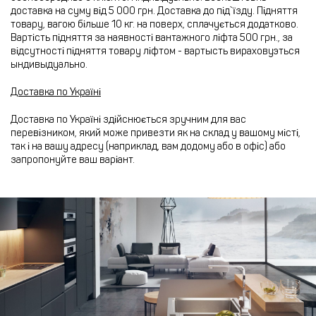
доставка на суму від 5 000 грн. Доставка до під`їзду. Підняття
товару, вагою більше 10 кг. на поверх, сплачується додатково.
Вартість підняття за наявності вантажного ліфта 500 грн., за
відсутності підняття товару ліфтом - вартысть вираховуэться
ындивыдуально.
Доставка по Україні
Доставка по Україні здійснюється зручним для вас
перевізником, який може привезти як на склад у вашому місті,
так і на вашу адресу (наприклад, вам додому або в офіс) або
запропонуйте ваш варіант.