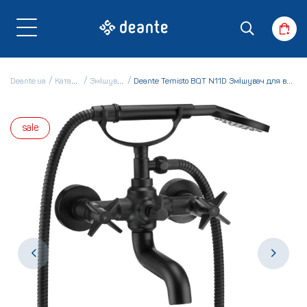
Deante.ua
Каталог
Змішувачі
Deante Temisto BQT N11D Змішувач для ванни
sale