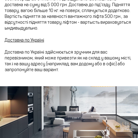
доставка на суму від 5 000 грн. Доставка до під`їзду. Підняття
товару, вагою більше 10 кг. на поверх, сплачується додатково.
Вартість підняття за наявності вантажного ліфта 500 грн., за
відсутності підняття товару ліфтом - вартысть вираховуэться
ындивыдуально.
Доставка по Україні
Доставка по Україні здійснюється зручним для вас
перевізником, який може привезти як на склад у вашому місті,
так і на вашу адресу (наприклад, вам додому або в офіс) або
запропонуйте ваш варіант.