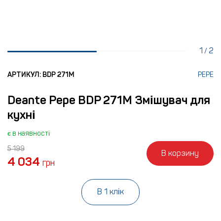
1
2
/
АРТИКУЛ: BDP 271M
PEPE
Deante Pepe BDP 271M Змішувач для
кухні
є в наявності
5 199
В корзину
4 034
грн
В 1 клік