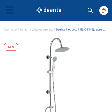
Deante.ua
Каталог
Душова програма
Deante Neo Lobo NBL 051K Душова система
sale