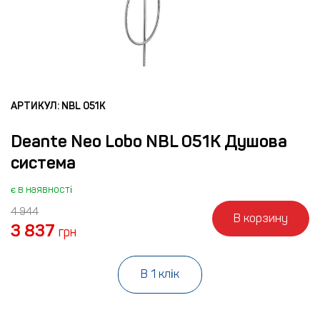
АРТИКУЛ: NBL 051K
Deante Neo Lobo NBL 051K Душова
система
є в наявності
4 944
В корзину
3 837
грн
В 1 клік