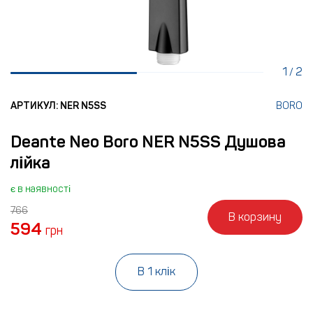
1
2
/
АРТИКУЛ: NER N5SS
BORO
Deante Neo Boro NER N5SS Душова
лійка
є в наявності
766
В корзину
594
грн
В 1 клік