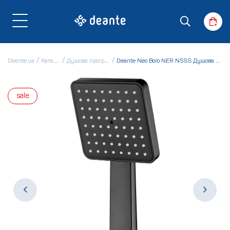
Deante.ua
Каталог
Душова програма
Deante Neo Boro NER N5SS Душова лійка
sale