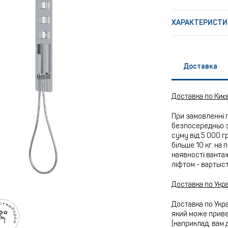
ХАРАКТЕРИСТИ
Доставка
Доставка по Киє
При замовленні 
безпосередньо з
суму від 5 000 г
більше 10 кг. на
наявності вантаж
ліфтом - вартыс
Доставка по Укра
Доставка по Укра
який може привез
(наприклад, вам 