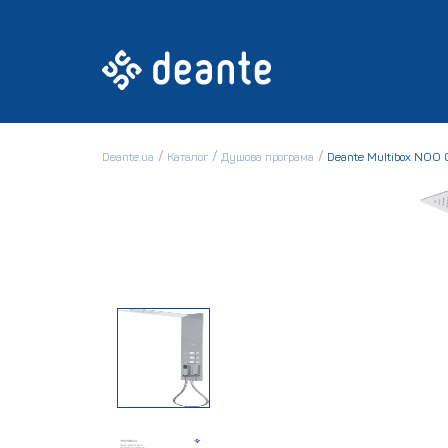
Deante.ua
Каталог
Душова програма
Deante Multibox NOO