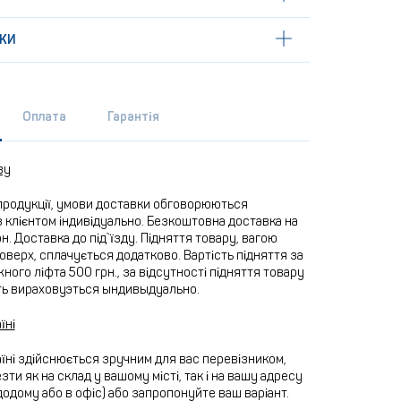
КИ
Оплата
Гарантія
ву
продукції, умови доставки обговорюються
 клієнтом індивідуально. Безкоштовна доставка на
рн. Доставка до під`їзду. Підняття товару, вагою
 поверх, сплачується додатково. Вартість підняття за
ного ліфта 500 грн., за відсутності підняття товару
ть вираховуэться ындивыдуально.
їні
їні здійснюється зручним для вас перевізником,
ти як на склад у вашому місті, так і на вашу адресу
додому або в офіс) або запропонуйте ваш варіант.