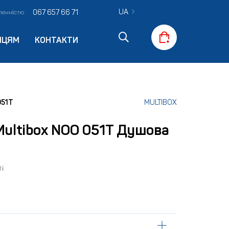
UA
067 657 66 71
вленністю
ПЦЯМ
КОНТАКТИ
051T
MULTIBOX
Multibox NOO 051T Душова
і