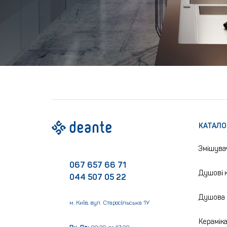
КАТАЛО
Змішува
067 657 66 71
Душові к
044 507 05 22
Душова 
м. Київ, вул. Старосільська 1У
Керамік