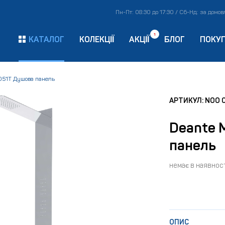
Пн-Пт: 08:30 до 17:30 / Сб-Нд: за домо
1
КАТАЛОГ
КОЛЕКЦІЇ
АКЦІЇ
БЛОГ
ПОКУ
 051T Душова панель
АРТИКУЛ: NOO 
Deante 
панель
немає в наявност
ОПИС