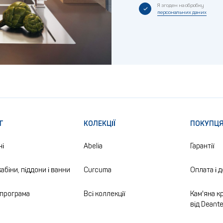
Я згоден на обробку
персональних даних
Г
КОЛЕКЦІЇ
ПОКУПЦ
чі
Abelia
Гарантії
абіни, піддони і ванни
Curcuma
Оплата і 
програма
Всі коллекції
Кам'яна кр
від Deant
а