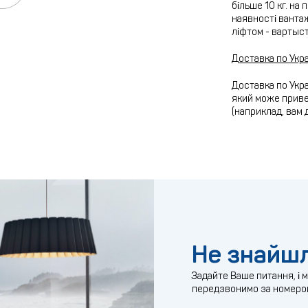
більше 10 кг. на
наявності вантаж
ліфтом - вартыс
Доставка по Укра
Доставка по Укра
який може привез
(наприклад, вам 
Не знайшл
Задайте Ваше питання, і 
передзвонимо за номеро