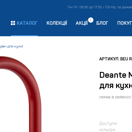
Пн-Пт: 08:30 до 17:30 / Сб-Нд: за домо
1
КАТАЛОГ
КОЛЕКЦІЇ
АКЦІЇ
БЛОГ
ПОКУ
увач для кухні
АРТИКУЛ: BEU 
Deante 
для кухн
немає в наявност
Доступні
кольори: