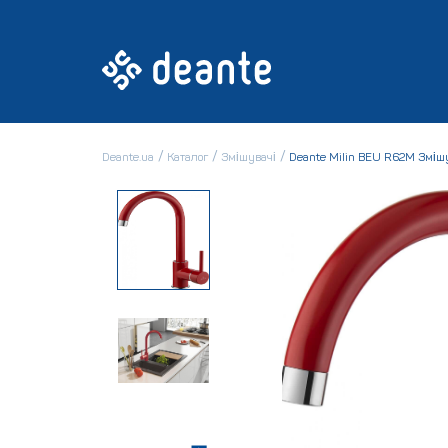
Deante.ua
Каталог
Змішувачі
Deante Milin BEU R62M Зміш