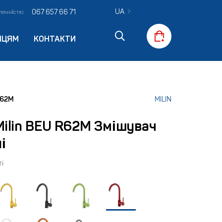
UA
067 657 66 71
вленністю
ПЦЯМ
КОНТАКТИ
R62M
MILIN
Milin BEU R62M Змішувач
і
і