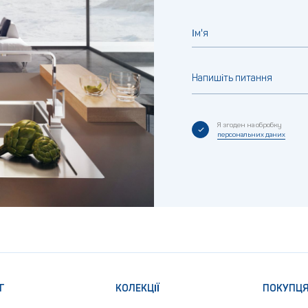
Ім'я
Напишіть питання
Я згоден на обробку
персональних даних
Г
КОЛЕКЦІЇ
ПОКУПЦ