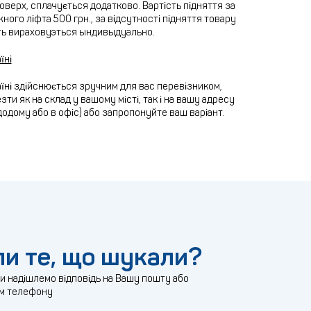
 поверх, сплачується додатково. Вартість підняття за
ного ліфта 500 грн., за відсутності підняття товару
ть вираховуэться ындивыдуально.
їні
їні здійснюється зручним для вас перевізником,
ти як на склад у вашому місті, так і на вашу адресу
додому або в офіс) або запропонуйте ваш варіант.
и те, що шукали?
ми надішлемо відповідь на Вашу пошту або
м телефону