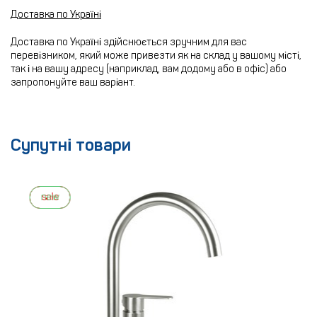
Доставка по Україні
Доставка по Україні здійснюється зручним для вас
перевізником, який може привезти як на склад у вашому місті,
так і на вашу адресу (наприклад, вам додому або в офіс) або
запропонуйте ваш варіант.
Супутні товари
new
sale