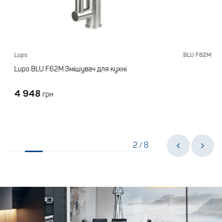
M
Lupo
BLU F62M
Lupo BLU F62M Змішувач для кухні
4 948
грн
2
8
/