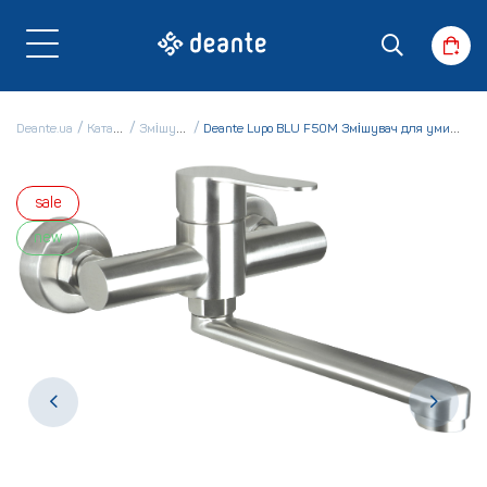
Deante.ua
Каталог
Змішувачі
Deante Lupo BLU F50M Змішувач для умивальника
sale
new