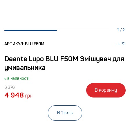
1
2
/
АРТИКУЛ: BLU F50M
LUPO
Deante Lupo BLU F50M Змішувач для
умивальника
є в наявності
6 376
В корзину
4 948
грн
В 1 клік