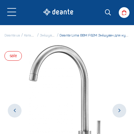
Deante.ua
Каталог
Змішувачі
Deante Lima BBM F62M Змішувач для кухні
sale