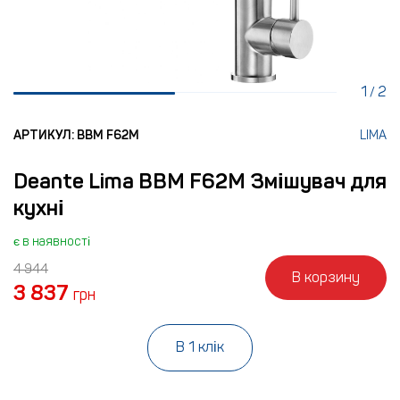
1
2
/
АРТИКУЛ: BBM F62M
LIMA
Deante Lima BBM F62M Змішувач для
кухні
є в наявності
4 944
В корзину
3 837
грн
В 1 клік